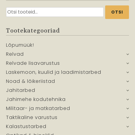
Otsi:
OTSI
Tootekategooriad
Lõpumüük!
Relvad
Relvade lisavarustus
Laskemoon, kuulid ja laadimistarbed
Noad & lõikeriistad
Jahitarbed
Jahimehe kodutehnika
Militaar- ja matkatarbed
Taktikaline varustus
Kalastustarbed