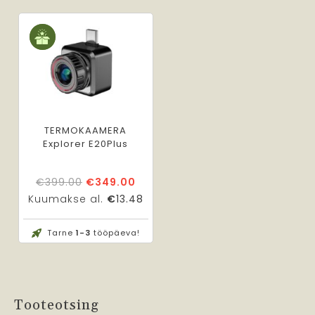
TERMOKAAMERA
Explorer E20Plus
Algne
Praegune
€
399.00
€
349.00
hind
hind
Kuumakse al.
€
13.48
oli:
on:
€399.00.
€349.00.
Tarne
1-3
tööpäeva!
Tooteotsing