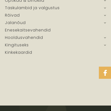
Optikad & binoklid
Taskulambid ja valgustus
Rõivad
Jalanõud
Enesekaitsevahendid
Hooldusvahendid
Kingituseks
Kinkekaardid