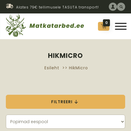
Alates 79€ tellimusele TASUTA transport!
0
HIKMICRO
Esileht
>> HikMicro
FILTREERI