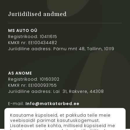
Juriidilised andmed
MS AUTO OÜ
Registrikood: 10411615
KMKR nr: EE100434482
Juriidiline aadress: Pärnu mnt 48, Tallinn, 10119
AS ANOME
Registrikood: 10160302
KMKR nr: EE100093755
Juriidiline aadress: Lai 31, Rakvere, 44308
E-mail:
Info@matkatarbed.ee
Kasutame küpsiseid, et pakkuda teile meie
veebisaidil parimat kasutuskogemust.
Lisateavet selle kohta, milliseid küpsiseid me