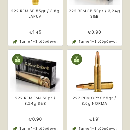
222 REM SP 55gr / 3,6g
222 REM SP 50gr / 3,24g
LAPUA
S&B
€
1.45
€
0.90
Tarne
1-3
tööpäeva!
Tarne
1-3
tööpäeva!
222 REM FMJ 50gr /
222 REM ORYX 55gr /
3,24g S&B
3,6g NORMA
€
0.90
€
1.91
Tarne
1-3
tööpäeva!
Tarne
1-3
tööpäeva!