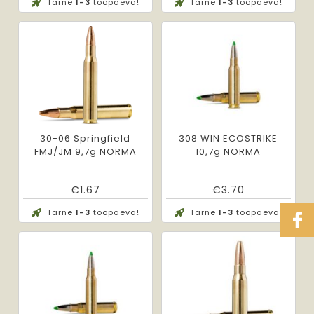
Tarne
1-3
tööpäeva!
Tarne
1-3
tööpäeva!
30-06 Springfield
308 WIN ECOSTRIKE
FMJ/JM 9,7g NORMA
10,7g NORMA
€
1.67
€
3.70
Tarne
1-3
tööpäeva!
Tarne
1-3
tööpäeva!