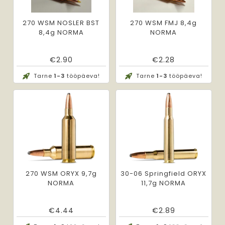
270 WSM NOSLER BST
270 WSM FMJ 8,4g
8,4g NORMA
NORMA
€
2.90
€
2.28
Tarne
1-3
tööpäeva!
Tarne
1-3
tööpäeva!
270 WSM ORYX 9,7g
30-06 Springfield ORYX
NORMA
11,7g NORMA
€
4.44
€
2.89