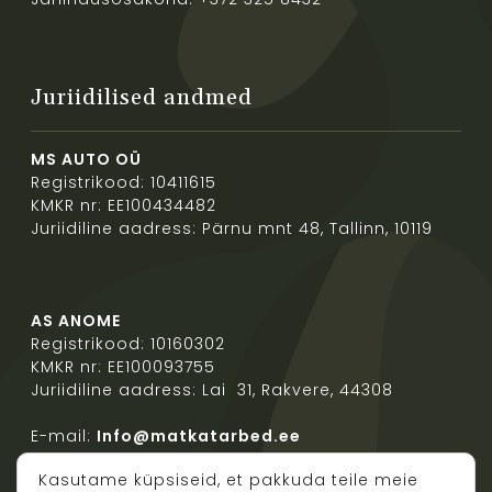
Juriidilised andmed
MS AUTO OÜ
Registrikood: 10411615
KMKR nr: EE100434482
Juriidiline aadress: Pärnu mnt 48, Tallinn, 10119
AS ANOME
Registrikood: 10160302
KMKR nr: EE100093755
Juriidiline aadress: Lai 31, Rakvere, 44308
E-mail:
Info@matkatarbed.ee
Kasutame küpsiseid, et pakkuda teile meie