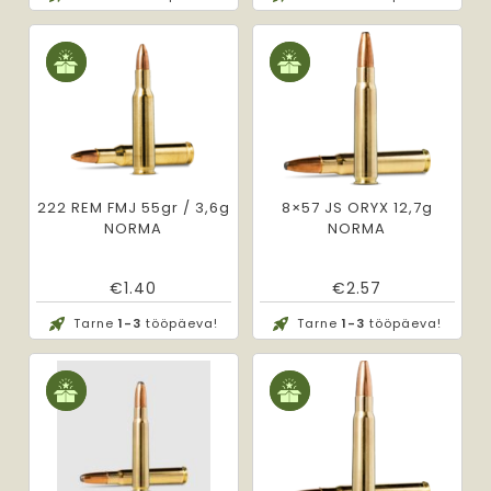
222 REM FMJ 55gr / 3,6g
8×57 JS ORYX 12,7g
NORMA
NORMA
€
1.40
€
2.57
Tarne
1-3
tööpäeva!
Tarne
1-3
tööpäeva!