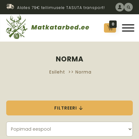
Alates 79€ tellimusele TASUTA transport!
0
NORMA
Esileht
>> Norma
FILTREERI