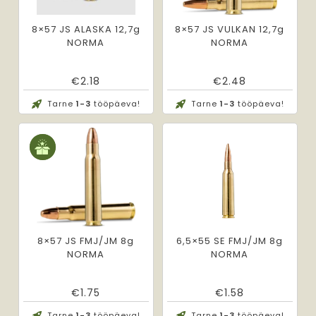
8×57 JS ALASKA 12,7g
8×57 JS VULKAN 12,7g
NORMA
NORMA
€
2.18
€
2.48
Tarne
1-3
tööpäeva!
Tarne
1-3
tööpäeva!
8×57 JS FMJ/JM 8g
6,5×55 SE FMJ/JM 8g
NORMA
NORMA
€
1.75
€
1.58
Tarne
1-3
tööpäeva!
Tarne
1-3
tööpäeva!