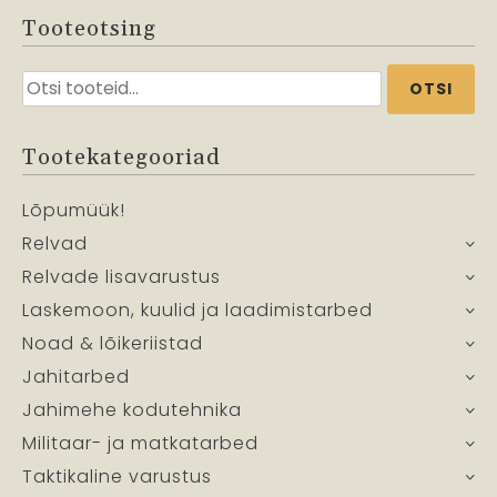
Tooteotsing
Otsi:
OTSI
Tootekategooriad
Lõpumüük!
Relvad
Relvade lisavarustus
Laskemoon, kuulid ja laadimistarbed
Noad & lõikeriistad
Jahitarbed
Jahimehe kodutehnika
Militaar- ja matkatarbed
Taktikaline varustus