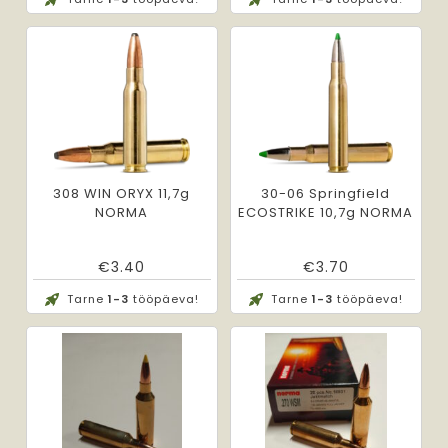
308 WIN ORYX 11,7g
30-06 Springfield
NORMA
ECOSTRIKE 10,7g NORMA
€
3.40
€
3.70
Tarne
1-3
tööpäeva!
Tarne
1-3
tööpäeva!