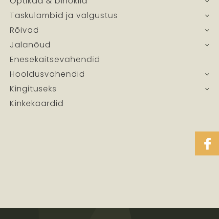
Optikad & binoklid
Taskulambid ja valgustus
Rõivad
Jalanõud
Enesekaitsevahendid
Hooldusvahendid
Kingituseks
Kinkekaardid