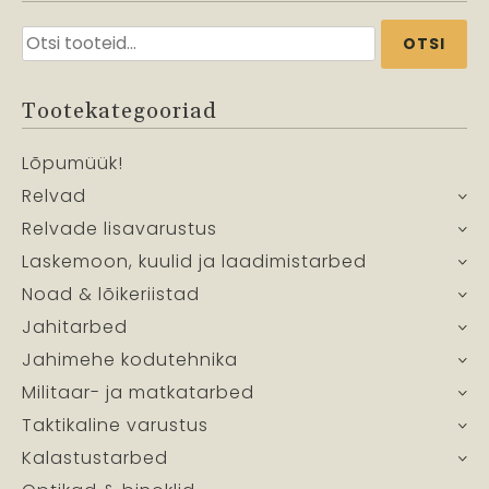
Otsi:
OTSI
Tootekategooriad
Lõpumüük!
Relvad
Relvade lisavarustus
Laskemoon, kuulid ja laadimistarbed
Noad & lõikeriistad
Jahitarbed
Jahimehe kodutehnika
Militaar- ja matkatarbed
Taktikaline varustus
Kalastustarbed