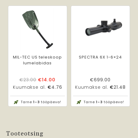
MIL-TEC US teleskoop
SPECTRA 6X 1-6×24
lumelabidas
Algne
Praegune
€
23.00
€
14.00
€
699.00
hind
hind
Kuumakse al.
€
4.76
Kuumakse al.
€
21.48
oli:
on:
€23.00.
€14.00.
Tarne
1-3
tööpäeva!
Tarne
1-3
tööpäeva!
Tooteotsing