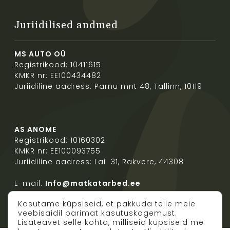
Juriidilised andmed
MS AUTO OÜ
Registrikood: 10411615
KMKR nr: EE100434482
Juriidiline aadress: Pärnu mnt 48, Tallinn, 10119
AS ANOME
Registrikood: 10160302
KMKR nr: EE100093755
Juriidiline aadress: Lai 31, Rakvere, 44308
E-mail:
Info@matkatarbed.ee
Kasutame küpsiseid, et pakkuda teile meie
veebisaidil parimat kasutuskogemust.
Lisateavet selle kohta, milliseid küpsiseid me