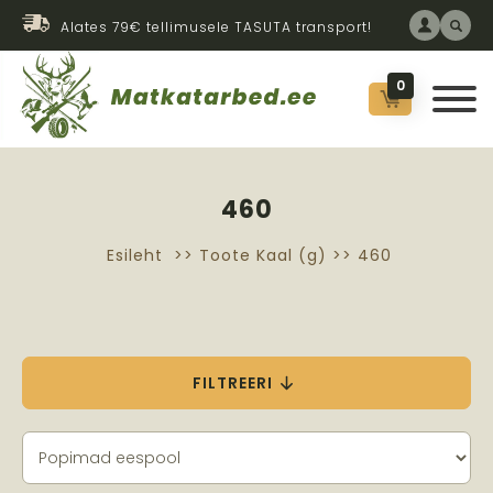
Alates 79€ tellimusele TASUTA transport!
0
460
Esileht
>> Toote Kaal (g) >> 460
FILTREERI