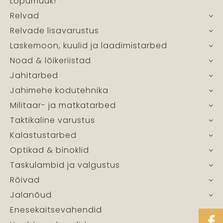
Lõpumüük!
Relvad
Relvade lisavarustus
Laskemoon, kuulid ja laadimistarbed
Noad & lõikeriistad
Jahitarbed
Jahimehe kodutehnika
Militaar- ja matkatarbed
Taktikaline varustus
Kalastustarbed
Optikad & binoklid
Taskulambid ja valgustus
Rõivad
Jalanõud
Enesekaitsevahendid