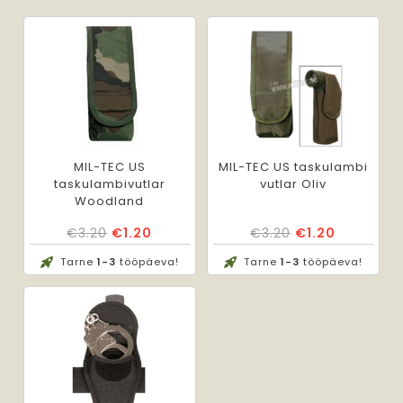
MIL-TEC US
MIL-TEC US taskulambi
taskulambivutlar
vutlar Oliv
Woodland
Algne
Praegune
Algne
Praegun
€
3.20
€
1.20
€
3.20
€
1.20
hind
hind
hind
hind
Tarne
1-3
tööpäeva!
Tarne
1-3
tööpäeva!
oli:
on:
oli:
on:
€3.20.
€1.20.
€3.20.
€1.20.