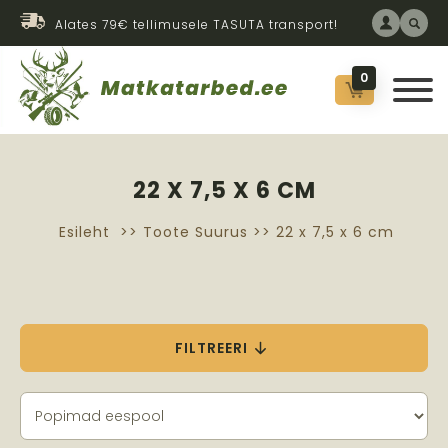
Alates 79€ tellimusele TASUTA transport!
0
22 X 7,5 X 6 CM
Esileht
>> Toote Suurus >> 22 x 7,5 x 6 cm
FILTREERI