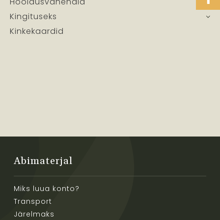
Hooldusvahendid
Kingituseks
Kinkekaardid
Abimaterjal
Miks luua konto?
Transport
Järelmaks