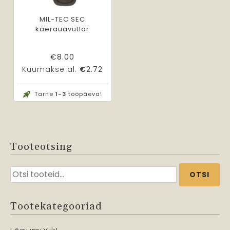
MIL-TEC SEC
käerauavutlar
€
8.00
Kuumakse al.
€
2.72
Tarne
1-3
tööpäeva!
Tooteotsing
Otsi:
OTSI
Tootekategooriad