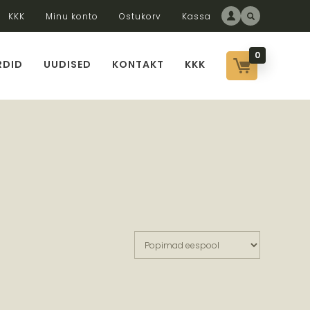
KKK
Minu konto
Ostukorv
Kassa
0
RDID
UUDISED
KONTAKT
KKK