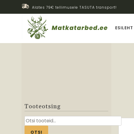
Alates 79€ tellimusele TASUTA transport!
ESILEHT
Tooteotsing
Otsi:
OTSI