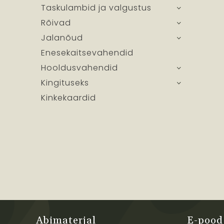
Taskulambid ja valgustus
Rõivad
Jalanõud
Enesekaitsevahendid
Hooldusvahendid
Kingituseks
Kinkekaardid
Abimaterjal
E-pood