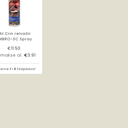
til Crin relvaõli
MBRO-SC Spray
€
11.50
umakse al.
€
3.91
Tarne
1-3
tööpäeva!
Vaata toodet