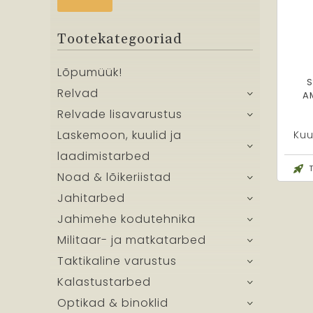
Tootekategooriad
Lõpumüük!
S
Relvad
A
Relvade lisavarustus
Laskemoon, kuulid ja
Ku
laadimistarbed
Noad & lõikeriistad
Jahitarbed
Jahimehe kodutehnika
Militaar- ja matkatarbed
Taktikaline varustus
Kalastustarbed
Optikad & binoklid