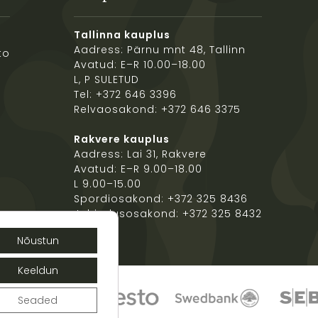
Tallinna kauplus
Aadress: Pärnu mnt 48, Tallinn
to
Avatud: E–R 10.00–18.00
L, P SULETUD
Tel: +372 646 3396
Relvaosakond: +372 646 3375
Rakvere kauplus
Aadress: Lai 31, Rakvere
Avatud: E–R 9.00–18.00
L 9.00–15.00
Spordiosakond: +372 325 8436
Jahindusosakond: +372 325 8432
Nõustun
Keeldun
Seaded