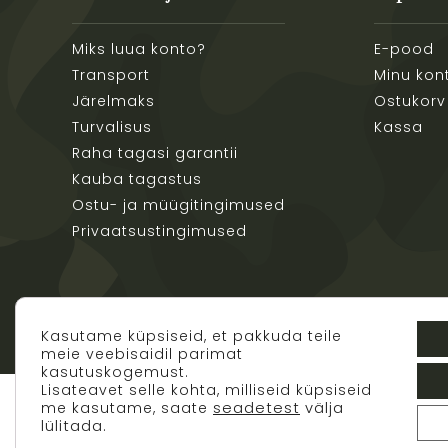
Miks luua konto?
E-pood
Transport
Minu kon
Järelmaks
Ostukorv
Turvalisus
Kassa
Raha tagasi garantii
Kauba tagastus
Ostu- ja müügitingimused
Privaatsustingimused
Kasutame küpsiseid, et pakkuda teile
meie veebisaidil parimat
kasutuskogemust.
Lisateavet selle kohta, milliseid küpsiseid
me kasutame, saate
seadetest
välja
lülitada.