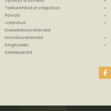
Optikad & binoklid
Taskulambid ja valgustus
Rõivad
Jalanõud
Enesekaitsevahendid
Hooldusvahendid
Kingituseks
Kinkekaardid