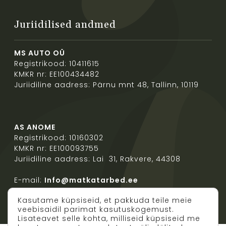
Juriidilised andmed
MS AUTO OÜ
Registrikood: 10411615
KMKR nr: EE100434482
Juriidiline aadress: Pärnu mnt 48, Tallinn, 10119
AS ANOME
Registrikood: 10160302
KMKR nr: EE100093755
Juriidiline aadress: Lai 31, Rakvere, 44308
E-mail:
Info@matkatarbed.ee
Kasutame küpsiseid, et pakkuda teile meie
veebisaidil parimat kasutuskogemust.
Lisateavet selle kohta, milliseid küpsiseid me