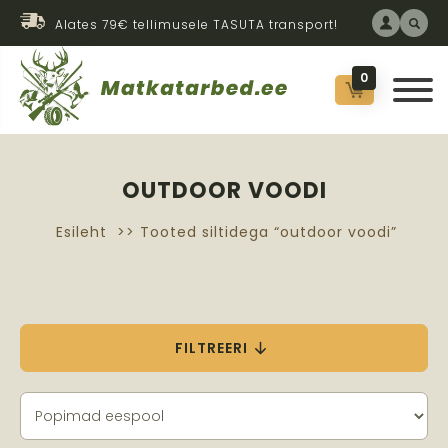
Alates 79€ tellimusele TASUTA transport!
0
OUTDOOR VOODI
Esileht
>> Tooted siltidega “outdoor voodi”
FILTREERI