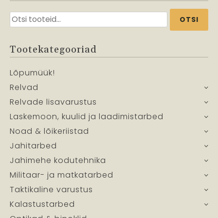
Otsi:
OTSI
Tootekategooriad
Lõpumüük!
Relvad
Relvade lisavarustus
Laskemoon, kuulid ja laadimistarbed
Noad & lõikeriistad
Jahitarbed
Jahimehe kodutehnika
Militaar- ja matkatarbed
Taktikaline varustus
Kalastustarbed