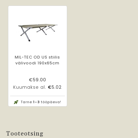
MIL-TEC OD US stiilis
välivoodi 190x65cm
€
59.00
Kuumakse al.
€
5.02
Tarne
1-3
tööpäeva!
Tooteotsing