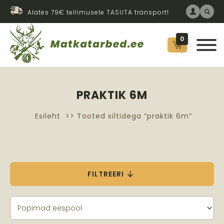
Alates 79€ tellimusele TASUTA transport!
0
PRAKTIK 6M
Esileht
>> Tooted siltidega “praktik 6m”
FILTREERI