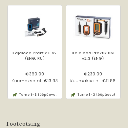
Kajalood Praktik 8 v2
Kajalood Praktik 6M
(ENG, RU)
v2.3 (ENG)
€
360.00
€
239.00
Kuumakse al.
€
13.93
Kuumakse al.
€
11.86
Tarne
1-3
tööpäeva!
Tarne
1-3
tööpäeva!
Tooteotsing