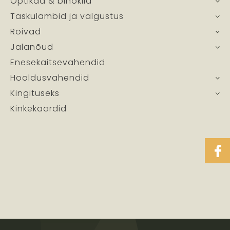
Optikad & binoklid
Taskulambid ja valgustus
Rõivad
Jalanõud
Enesekaitsevahendid
Hooldusvahendid
Kingituseks
Kinkekaardid