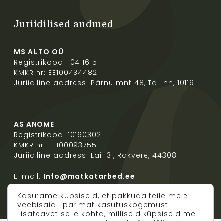
Juriidilised andmed
MS AUTO OÜ
Registrikood: 10411615
KMKR nr: EE100434482
Juriidiline aadress: Pärnu mnt 48, Tallinn, 10119
AS ANOME
Registrikood: 10160302
KMKR nr: EE100093755
Juriidiline aadress: Lai 31, Rakvere, 44308
E-mail:
Info@matkatarbed.ee
Kasutame küpsiseid, et pakkuda teile meie
veebisaidil parimat kasutuskogemust.
Lisateavet selle kohta, milliseid küpsiseid me