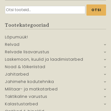
Otsi:
OTSI
Tootekategooriad
Lõpumüük!
Relvad
Relvade lisavarustus
Laskemoon, kuulid ja laadimistarbed
Noad & lõikeriistad
Jahitarbed
Jahimehe kodutehnika
Militaar- ja matkatarbed
Taktikaline varustus
Kalastustarbed