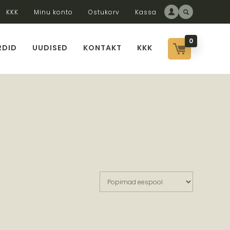
KKK
Minu konto
Ostukorv
Kassa
0
RDID
UUDISED
KONTAKT
KKK