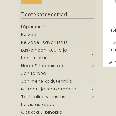
Tootekategooriad
Lõpumüük!
Go
Relvad
Relvade lisavarustus
Laskemoon, kuulid ja
Ku
laadimistarbed
Noad & lõikeriistad
Jahitarbed
Jahimehe kodutehnika
Militaar- ja matkatarbed
Taktikaline varustus
Kalastustarbed
Optikad & binoklid