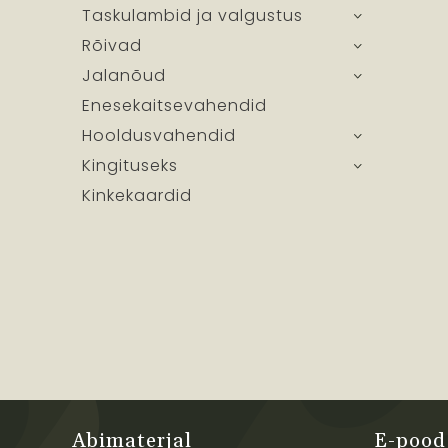
Taskulambid ja valgustus
Rõivad
Jalanõud
Enesekaitsevahendid
Hooldusvahendid
Kingituseks
Kinkekaardid
Abimaterjal
E-pood