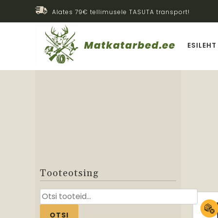
Alates 79€ tellimusele TASUTA transport!
ESILEHT
Tooteotsing
Otsi:
OTSI