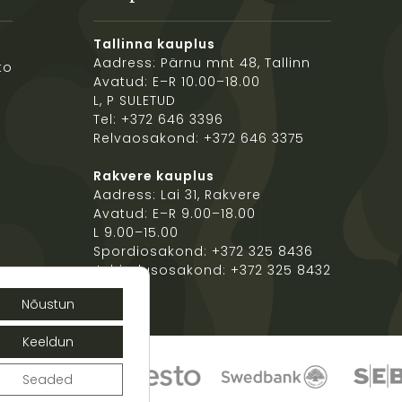
Tallinna kauplus
Aadress: Pärnu mnt 48, Tallinn
to
Avatud: E–R 10.00–18.00
L, P SULETUD
Tel: +372 646 3396
Relvaosakond: +372 646 3375
Rakvere kauplus
Aadress: Lai 31, Rakvere
Avatud: E–R 9.00–18.00
L 9.00–15.00
Spordiosakond: +372 325 8436
Jahindusosakond: +372 325 8432
Nõustun
Keeldun
Seaded