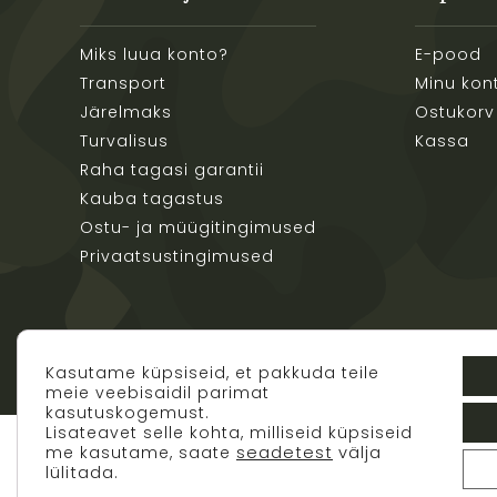
Miks luua konto?
E-pood
Transport
Minu kon
Järelmaks
Ostukorv
Turvalisus
Kassa
Raha tagasi garantii
Kauba tagastus
Ostu- ja müügitingimused
Privaatsustingimused
Kasutame küpsiseid, et pakkuda teile
meie veebisaidil parimat
kasutuskogemust.
Lisateavet selle kohta, milliseid küpsiseid
me kasutame, saate
seadetest
välja
lülitada.