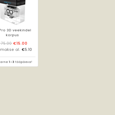
Pro 3D veekindel
korpus
Algne
Praegune
€
75.00
€
15.00
hind
hind
umakse al.
€
5.10
oli:
on:
€75.00.
€15.00.
Tarne
1-3
tööpäeva!
Vaata toodet