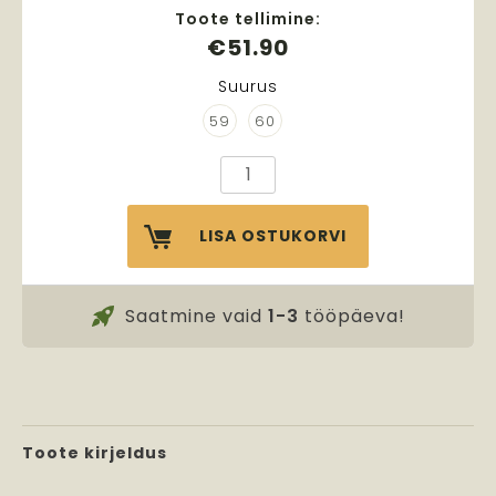
Toote tellimine:
€
51.90
Suurus
59
60
Dekoratiivpaelaga
kaabu
kogus
LISA OSTUKORVI
Saatmine vaid
1-3
tööpäeva!
Toote kirjeldus