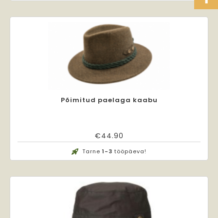
Põimitud paelaga kaabu
€
44.90
Tarne
1-3
tööpäeva!