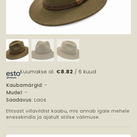
Kuumakse al.
€
8.82
/ 6 kuud
Kaubamärgid:
-
Mudel:
-
Saadavus:
Laos
Ehtsast villavildist kaabu, mis annab igale mehele
enesekindla ja ajatult stiilse välimuse.