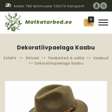
Alates 79€ tellimusele TASUTA transport!
0
Dekoratiivpaelaga Kaabu
Esileht
>>
Rõivad
>>
Peakatted & sallid
>>
Kaabud
>> Dekoratiivpaelaga kaabu