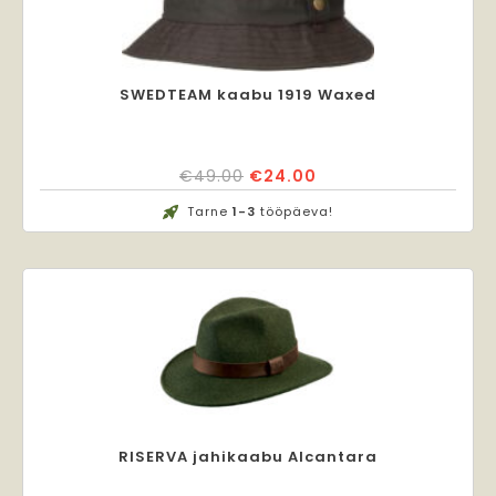
SWEDTEAM kaabu 1919 Waxed
Algne
Praegune
€
49.00
€
24.00
hind
hind
Tarne
1-3
tööpäeva!
oli:
on:
€49.00.
€24.00.
RISERVA jahikaabu Alcantara