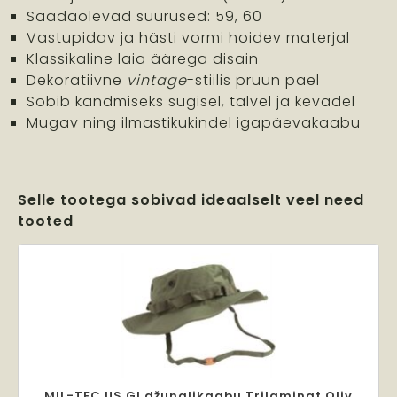
Saadaolevad suurused: 59, 60
Vastupidav ja hästi vormi hoidev materjal
Klassikaline laia äärega disain
Dekoratiivne
vintage
-stiilis pruun pael
Sobib kandmiseks sügisel, talvel ja kevadel
Mugav ning ilmastikukindel igapäevakaabu
Selle tootega sobivad ideaalselt veel need
tooted
MIL-TEC US GI džunglikaabu Trilaminat Oliv