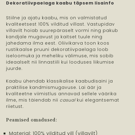
Dekoratiivpaelaga kaabu täpsem lisainfo
Stiilne ja ajatu kaabu, mis on valmistatud
kvaliteetsest 100% vilditud villast. Vastupidav
villavilt hoiab suurepäraselt vormi ning pakub
kandjale mugavust ja kaitset tuule ning
jahedama ilma eest. Oliivikarva toon koos
rustikaalse pruuni dekoratiivpaelaga loob
iseloomuka ja meheliku välimuse, mis sobib
ideaalselt nii linnastiili kui looduses liikumise
juurde.
Kaabu ühendab klassikalise kaabudisaini ja
praktilise kandmismugavuse. Lai äär ja
kvaliteetne viimistlus annavad sellele väärika
ilme, mis täiendab nii
casual
kui elegantsemat
riietust.
Peamised omadused:
Materjal: 100% vilditud vill (villavilt)