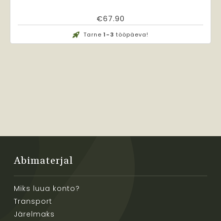
€
67.90
Tarne
1-3
tööpäeva!
Abimaterjal
Miks luua konto?
Transport
Järelmaks